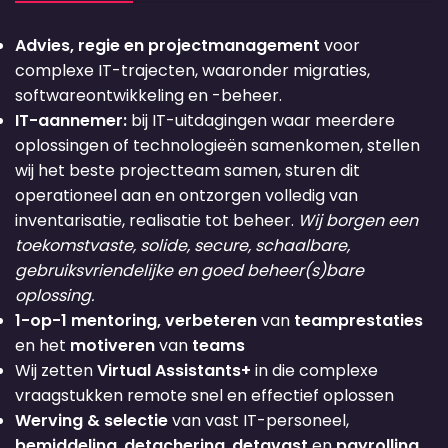
Advies, regie en projectmanagement
voor
complexe IT-trajecten, waaronder migraties,
softwareontwikkeling en -beheer.
IT-aannemer:
bij IT-uitdagingen waar meerdere
oplossingen of technologieën samenkomen, stellen
wij het beste projectteam samen, sturen dit
operationeel aan en ontzorgen volledig van
inventarisatie, realisatie tot beheer.
Wij borgen een
toekomstvaste, solide, secure, schaalbare,
gebruiksvriendelijke en goed beheer(s)bare
oplossing.
1-op-1 mentoring, verbeteren
van
teamprestaties
en het
motiveren
van
teams
Wij zetten
Virtual Assistants+
in die complexe
vraagstukken remote snel en effectief oplossen
Werving & selectie
van vast IT-personeel,
bemiddeling
,
detachering
,
detavast
en
payrolling