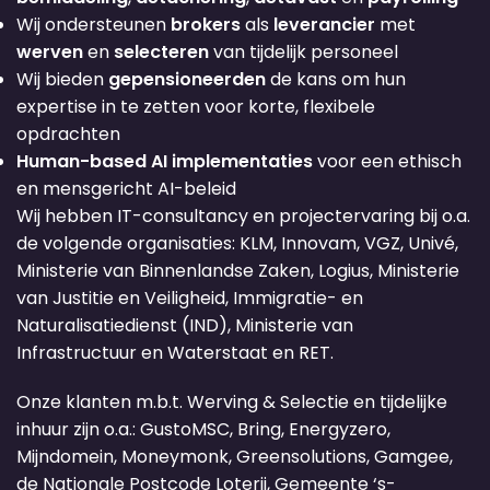
Wij ondersteunen
brokers
als
leverancier
met
werven
en
selecteren
van tijdelijk personeel
Wij bieden
gepensioneerden
de kans om hun
expertise in te zetten voor korte, flexibele
opdrachten
Human-based AI implementaties
voor een ethisch
en mensgericht AI-beleid
Wij hebben IT-consultancy en projectervaring bij o.a.
de volgende organisaties: KLM, Innovam, VGZ, Univé,
Ministerie van Binnenlandse Zaken, Logius, Ministerie
van Justitie en Veiligheid, Immigratie- en
Naturalisatiedienst (IND), Ministerie van
Infrastructuur en Waterstaat en RET.
Onze klanten m.b.t. Werving & Selectie en tijdelijke
inhuur zijn o.a.: GustoMSC, Bring, Energyzero,
Mijndomein, Moneymonk, Greensolutions, Gamgee,
de Nationale Postcode Loterij, Gemeente ‘s-