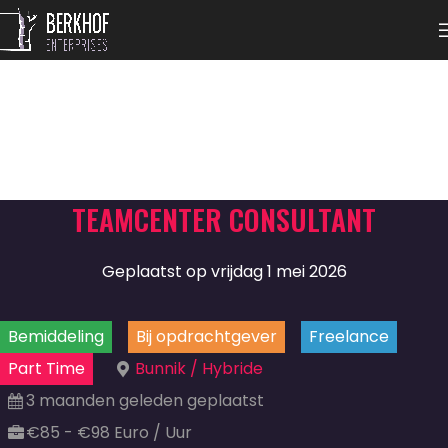
TEAMCENTER CONSULTANT
Geplaatst op vrijdag 1 mei 2026
Bemiddeling
Bij opdrachtgever
Freelance
Part Time
Bunnik / Hybride
3 maanden geleden geplaatst
€85 - €98 Euro / Uur