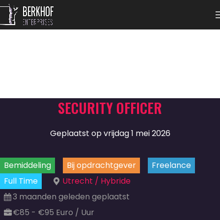
SECURITY OFFICER
Geplaatst op vrijdag 1 mei 2026
Bemiddeling
Bij opdrachtgever
Freelance
Full Time
Utrecht / Hybride
3 maanden geleden geplaatst
€85 - €95 Euro / Uur