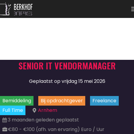
SENIOR IT VENDORMANAGER
Geplaatst op vrijdag 15 mei 2026
Bemiddeling
Bij opdrachtgever
Freelance
Full Time
Arnhem
3 maanden geleden geplaatst
€80 - €100 (afh. van ervaring) Euro / Uur