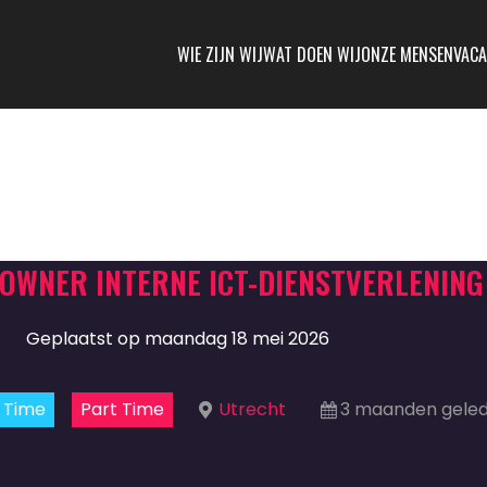
WIE ZIJN WIJ
WAT DOEN WIJ
ONZE MENSEN
VACA
OWNER INTERNE ICT-DIENSTVERLENING
Geplaatst op maandag 18 mei 2026
l Time
Part Time
Utrecht
3 maanden geled