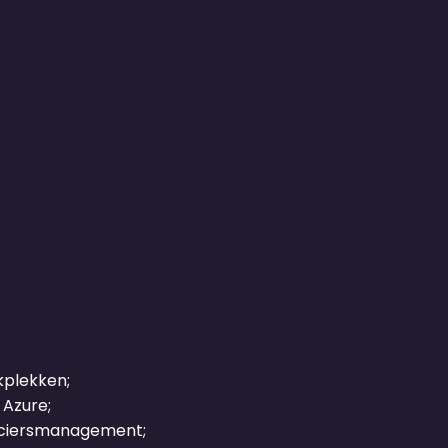
kplekken;
 Azure;
anciersmanagement;