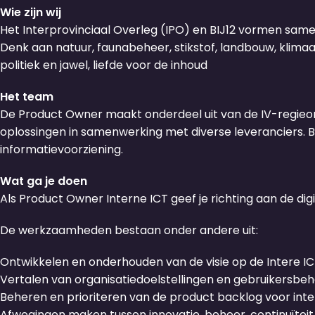
Wie zijn wij
Het Interprovinciaal Overleg (IPO) en BIJ12 vormen same
Denk aan natuur, faunabeheer, stikstof, landbouw, klima
politiek en jawel, liefde voor de inhoud
Het team
De Product Owner maakt onderdeel uit van de IV-regieor
oplossingen in samenwerking met diverse leveranciers.
informatievoorziening.
Wat ga je doen
Als Product Owner Interne ICT geef je richting aan de dig
De werkzaamheden bestaan onder andere uit:
Ontwikkelen en onderhouden van de visie op de Intere ICT
Vertalen van organisatiedoelstellingen en gebruikersbe
Beheren en prioriteren van de product backlog voor inte
Afwegingen maken tussen innovatie, beheer, continuïteit