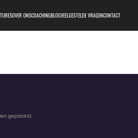
TURES
OVER ONS
COACHING
BLOG
VEELGESTELDE VRAGEN
CONTACT
en geplaatst