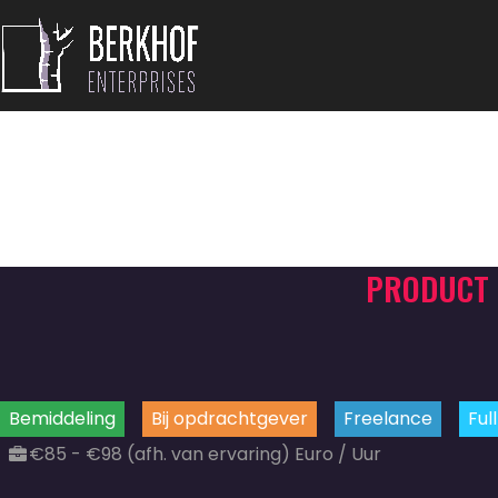
PRODUCT 
Bemiddeling
Bij opdrachtgever
Freelance
Ful
€85 - €98 (afh. van ervaring) Euro / Uur