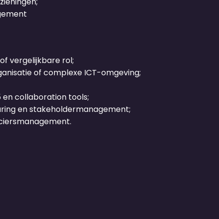
ieningen;
agement
f vergelijkbare rol;
rganisatie of complexe ICT-omgeving;
 en collaboration tools;
ring en stakeholdermanagement;
anciersmanagement.