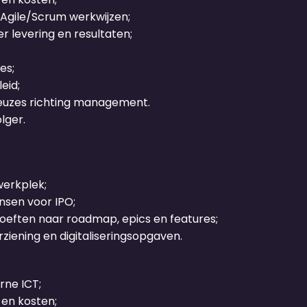
 Agile/Scrum werkwijzen;
 levering en resultaten;
es;
eid;
euzes richting management.
lger.
werkplek;
nsen voor IPO;
hoeften naar roadmap, epics en features;
iening en digitaliseringsopgaven.
rne ICT;
 en kosten;