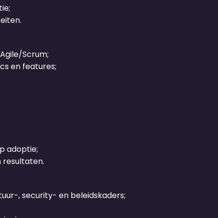
ie;
eiten.
 Agile/Scrum;
s en features;
p adoptie;
resultaten.
uur-, security- en beleidskaders;