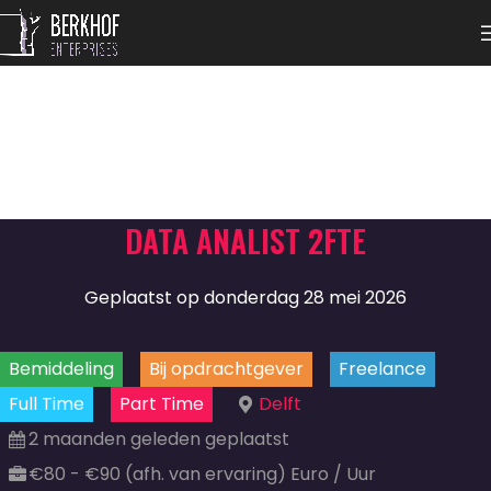
DATA ANALIST 2FTE
Geplaatst op donderdag 28 mei 2026
Bemiddeling
Bij opdrachtgever
Freelance
Full Time
Part Time
Delft
2 maanden geleden geplaatst
€80 - €90 (afh. van ervaring) Euro / Uur