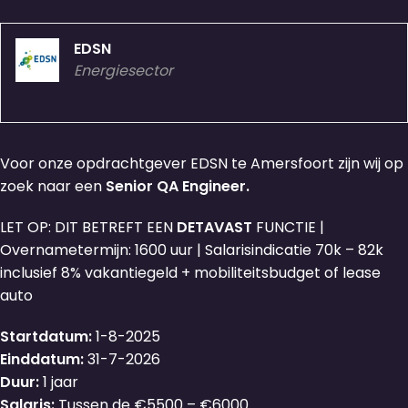
EDSN
Energiesector
Voor onze opdrachtgever EDSN te Amersfoort zijn wij op
zoek naar een
Senior QA Engineer.
LET OP: DIT BETREFT EEN
DETAVAST
FUNCTIE |
Overnametermijn: 1600 uur | Salarisindicatie 70k – 82k
inclusief 8% vakantiegeld + mobiliteitsbudget of lease
auto
Startdatum:
1-8-2025
Einddatum:
31-7-2026
Duur:
1 jaar
Salaris:
Tussen de €5500 – €6000