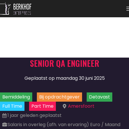
SENIOR QA ENGINEER
Geplaatst op maandag 30 juni 2025
Bemiddeling
Bij opdrachtgever
Detavast
Full Time
Part Time
Amersfoort
1 jaar geleden geplaatst
Salaris in overleg (afh. van ervaring) Euro / Maand