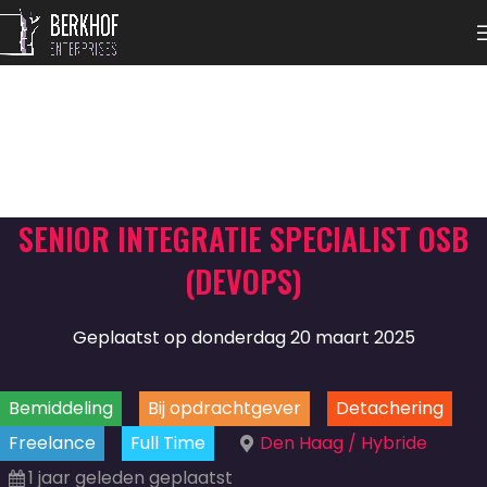
SENIOR INTEGRATIE SPECIALIST OSB
(DEVOPS)
Geplaatst op donderdag 20 maart 2025
Bemiddeling
Bij opdrachtgever
Detachering
Freelance
Full Time
Den Haag / Hybride
1 jaar geleden geplaatst