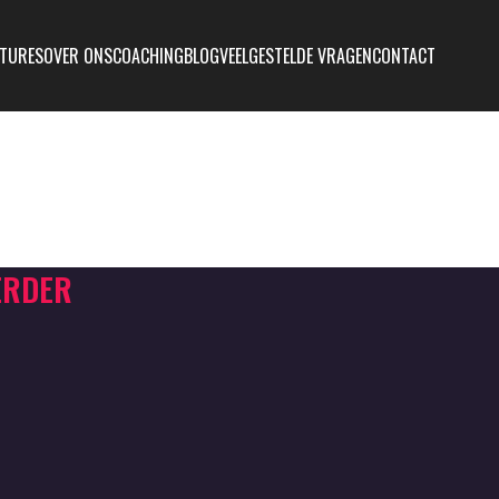
TURES
OVER ONS
COACHING
BLOG
VEELGESTELDE VRAGEN
CONTACT
ERDER