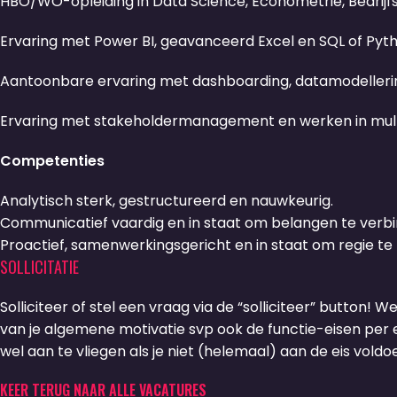
HBO/WO-opleiding in Data Science, Econometrie, Bedrijfs
Ervaring met Power BI, geavanceerd Excel en SQL of Pyth
Aantoonbare ervaring met dashboarding, datamodellering
Ervaring met stakeholdermanagement en werken in multi
Competenties
Analytisch sterk, gestructureerd en nauwkeurig.
Communicatief vaardig en in staat om belangen te verbi
Proactief, samenwerkingsgericht en in staat om regie te
SOLLICITATIE
Solliciteer of stel een vraag via de “solliciteer” button! W
van je algemene motivatie svp ook de functie-eisen per ei
wel aan te vliegen als je niet (helemaal) aan de eis voldoe
KEER TERUG NAAR ALLE VACATURES