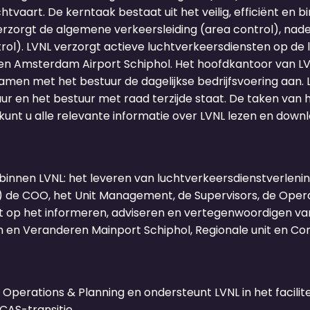
chtvaart. De kerntaak bestaat uit het veilig, efficiënt en
verzorgt de algemene verkeersleiding (area control), nad
trol). LVNL verzorgt actieve luchtverkeersdiensten op d
n Amsterdam Airport Schiphol. Het hoofdkantoor van LVN
men met het bestuur de dagelijkse bedrijfsvoering aan. 
 en het bestuur met raad terzijde staat. De taken van he
kunt u alle relevante informatie over LVNL lezen en down
 binnen LVNL: het leveren van luchtverkeersdienstverleni
de COO, het Unit Management, de Supervisors, de Opera
icht op het informeren, adviseren en vertegenwoordigen v
en Veranderen Mainport Schiphol, Regionale unit en Co
 Operations & Planning en ondersteunt LVNL in het facil
CAS-transitie.