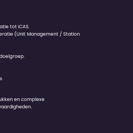
tie tot iCAS.
eratie (Unit Management / Station
doelgroep.
e.
stukken en complexe
 vaardigheden.