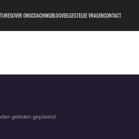
TURES
OVER ONS
COACHING
BLOG
VEELGESTELDE VRAGEN
CONTACT
den geleden geplaatst