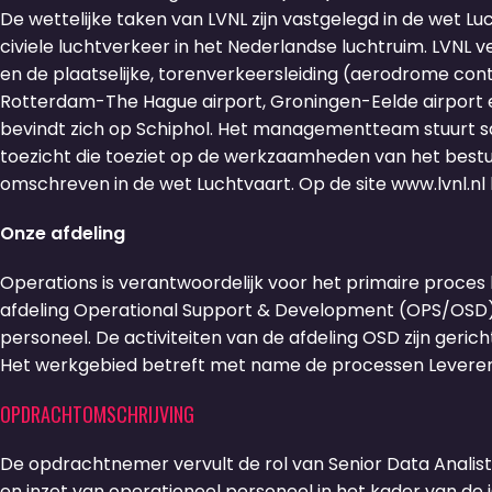
De wettelijke taken van LVNL zijn vastgelegd in de wet Lu
civiele luchtverkeer in het Nederlandse luchtruim. LVNL 
en de plaatselijke, torenverkeersleiding (aerodrome con
Rotterdam-The Hague airport, Groningen-Eelde airport e
bevindt zich op Schiphol. Het managementteam stuurt sa
toezicht die toeziet op de werkzaamheden van het bestuur
omschreven in de wet Luchtvaart. Op de site
www.lvnl.nl
Onze afdeling
Operations is verantwoordelijk voor het primaire proces
afdeling Operational Support & Development (OPS/OSD) 
personeel. De activiteiten van de afdeling OSD zijn ger
Het werkgebied betreft met name de processen Leveren 
OPDRACHTOMSCHRIJVING
De opdrachtnemer vervult de rol van Senior Data Analist
en inzet van operationeel personeel in het kader van de i