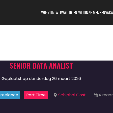
WIE ZIJN WIJ
WAT DOEN WIJ
ONZE MENSEN
VACA
SENIOR DATA ANALIST
Geplaatst op donderdag 26 maart 2026
Freelance
Part Time
Schiphol Oost
4 maan