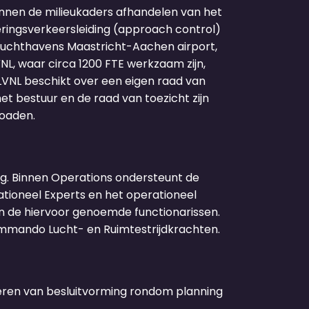
 binnen de milieukaders afhandelen van het
eringsverkeersleiding (approach control)
e luchthavens Maastricht-Aachen airport,
L, waar circa 1200 FTE werkzaam zijn,
LVNL beschikt over een eigen raad van
t bestuur en de raad van toezicht zijn
loaden.
ng. Binnen Operations ondersteunt de
tioneel Experts en het operationeel
an de hiervoor genoemde functionarissen.
mmando Lucht- en Ruimtestrijdkrachten.
iteren van besluitvorming rondom planning