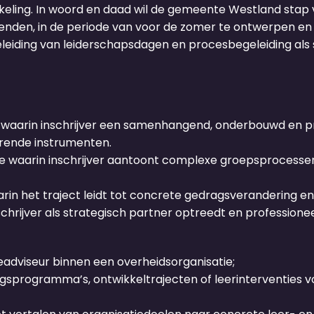
keling. In woord en daad wil de gemeente Westland stap 
evenden, in de periode van voor de zomer te ontwerpen e
eleiding van leiderschapsdagen en procesbegeleiding als
e waarin inschrijver een samenhangend, onderbouwd en 
rende instrumenten.
te waarin inschrijver aantoont complexe groepsprocesse
n het traject leidt tot concrete gedragsverandering en 
chrijver als strategisch partner optreedt en professio
eadviseur binnen een overheidsorganisatie;
gsprogramma’s, ontwikkeltrajecten of leerinterventies 