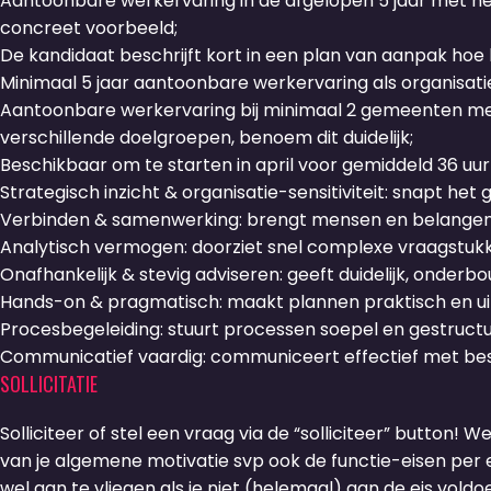
Aantoonbare werkervaring in de afgelopen 5 jaar met he
concreet voorbeeld;
De kandidaat beschrijft kort in een plan van aanpak hoe h
Minimaal 5 jaar aantoonbare werkervaring als organisati
Aantoonbare werkervaring bij minimaal 2 gemeenten met 
verschillende doelgroepen, benoem dit duidelijk;
Beschikbaar om te starten in april voor gemiddeld 36 uur
Strategisch inzicht & organisatie-sensitiviteit: snapt he
Verbinden & samenwerking: brengt mensen en belangen b
Analytisch vermogen: doorziet snel complexe vraagstuk
Onafhankelijk & stevig adviseren: geeft duidelijk, onderb
Hands-on & pragmatisch: maakt plannen praktisch en ui
Procesbegeleiding: stuurt processen soepel en gestruct
Communicatief vaardig: communiceert effectief met best
SOLLICITATIE
Solliciteer of stel een vraag via de “solliciteer” button! W
van je algemene motivatie svp ook de functie-eisen per ei
wel aan te vliegen als je niet (helemaal) aan de eis voldoe