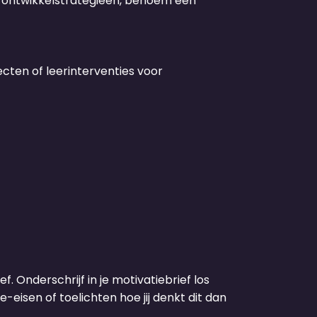
n ontwikkelstrategieën, benoem een
ten of leerinterventies voor
f. Onderschrijf in je motivatiebrief los
-eisen of toelichten hoe jij denkt dit dan