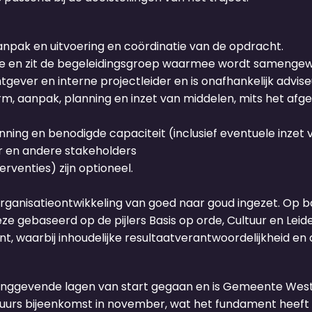
npak en uitvoering en coördinatie van de opdracht.
ise en zit de begeleidingsgroep waarmee wordt samenge
ver en interne projectleider en is onafhankelijk advise
orm, aanpak, planning en inzet van middelen, mits het afg
ing en benodigde capaciteit (inclusief eventuele inzet 
r en andere stakeholders
rventies) zijn optioneel.
anisatieontwikkeling van goed naar goud ingezet. Op b
ze gebaseerd op de pijlers Basis op orde, Cultuur en Leider
, waarbij inhoudelijke resultaatverantwoordelijkheid e
leidinggevende lagen van start gegaan en is Gemeente W
-uurs bijeenkomst in november, wat het fundament heeft 