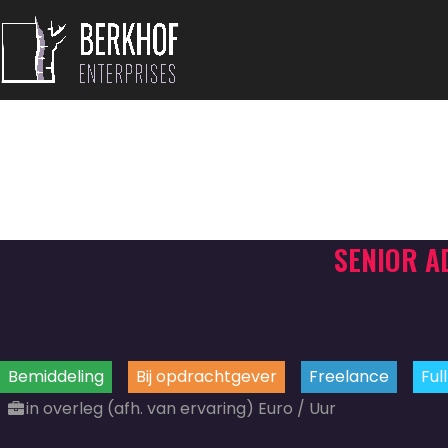
SENIOR A
Bemiddeling
Bij opdrachtgever
Freelance
Ful
in overleg (afh. van ervaring) Euro / Uur