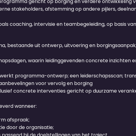
programma gericht op borging en verdere ontwikkeling va
nterne stakeholders, afstemming op andere pijlers, deel
oals coaching, intervisie en teambegeleiding, op basis va
estaande uit ontwerp, uitvoering en borgingsaanpak, d
.
chapsdagen, waarin leidinggevenden concrete inzichten 
tgewerkt programma-ontwerp; een leiderschapsscan; tra
 aanbevelingen voor vervolg en borging
sief concrete interventies gericht op duurzame veranke
leverd wanneer:
rm afspraak;
e door de organisatie;
assend bij de doelstellingen van het traject.