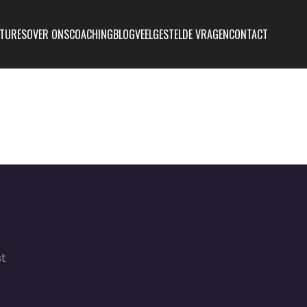
TURES
OVER ONS
COACHING
BLOG
VEELGESTELDE VRAGEN
CONTACT
st