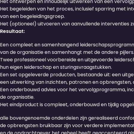
Het ontwerpen en inhoudelijk uitwerken van een vervolg
Het begeleiden van het proces, inclusief sparring met i
van een begeleidingsgroep.
Het (optioneel) uitvoeren van aanvullende interventies z
Resultaat:
Een compleet en samenhangend leiderschapsprogramma, b
van de organisatie en samenhangt met de andere pijlers
Twee professioneel voorbereide en uitgevoerde leiders
hun eigen leiderschap en sturingsvraagstukken.
Een set opgeleverde producten, bestaande uit: een ui
een uitwerking van inzichten, patronen en opbrengsten,
Een onderbouwd advies voor het vervolgprogramma, inclu
de organisatie.
Het eindproduct is compleet, onderbouwd en tijdig opge
alle bovengenoemde onderdelen zijn gerealiseerd confo
de opbrengsten bruikbaar zijn voor verdere implementati
en de opdrachtgever het geheel heeft geaccepteerd als p