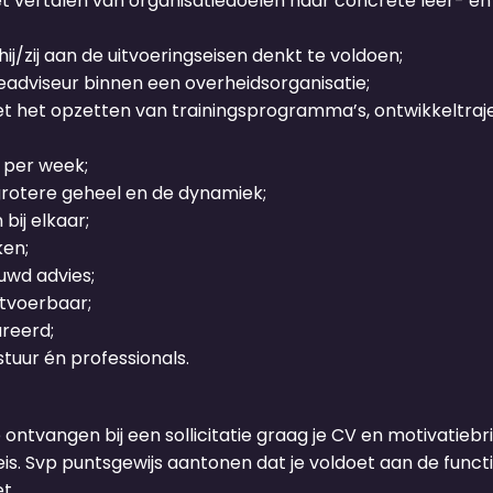
t vertalen van organisatiedoelen naar concrete leer- e
ij/zij aan de uitvoeringseisen denkt te voldoen;
eadviseur binnen een overheidsorganisatie;
het opzetten van trainingsprogramma’s, ontwikkeltrajec
 per week;
t grotere geheel en de dynamiek;
ij elkaar;
ken;
ouwd advies;
tvoerbaar;
ureerd;
uur én professionals.
e ontvangen bij een sollicitatie graag je CV en motivatiebrie
s. Svp puntsgewijs aantonen dat je voldoet aan de functie
t.