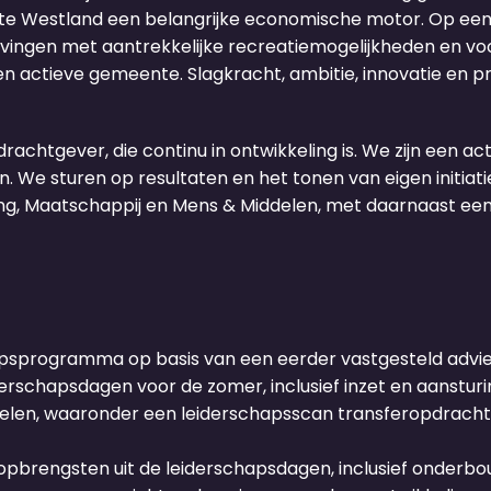
nte Westland een belangrijke economische motor. Op ee
ingen met aantrekkelijke recreatiemogelijkheden en voo
actieve gemeente. Slagkracht, ambitie, innovatie en prof
chtgever, die continu in ontwikkeling is. We zijn een ac
n. We sturen op resultaten en het tonen van eigen initi
ing, Maatschappij en Mens & Middelen, met daarnaast e
programma op basis van een eerder vastgesteld advies, 
erschapsdagen voor de zomer, inclusief inzet en aanstur
elen, waaronder een leiderschapsscan transferopdrach
 opbrengsten uit de leiderschapsdagen, inclusief onderb