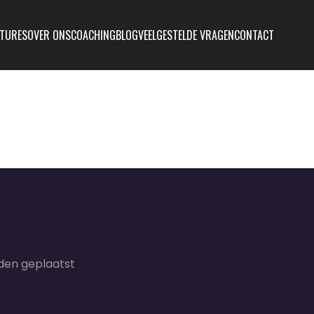
TURES
OVER ONS
COACHING
BLOG
VEELGESTELDE VRAGEN
CONTACT
den geplaatst