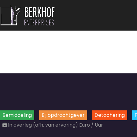
Bemiddeling
Bij opdrachtgever
Detachering
F
In overleg (afh. van ervaring) Euro / Uur