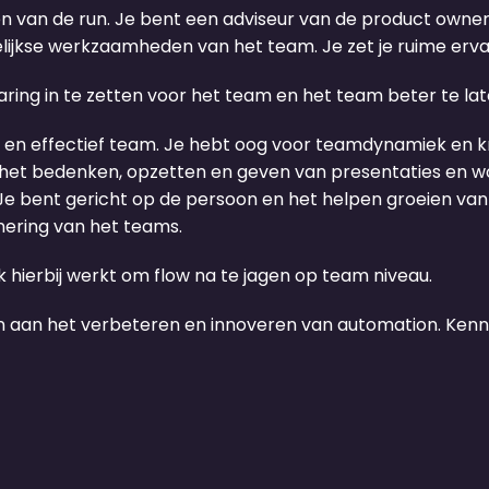
en van de run
.
Je bent een adviseur van de product owne
elijkse werkzaamheden van
het team
.
Je zet je r
uime erva
aring
in te zetten voor het team en
het team beter te la
 en effectief team
. Je hebt o
og voor teamdynamiek en k
 het bedenken, opzetten en geven van
presentaties en
w
Je bent g
ericht op de persoon en het helpen groeien van 
nering van
het
teams.
k hierbij werkt om
f
low na te jagen
op
team niveau
.
en aan het verbeteren en innoveren van
automation
. Kenn