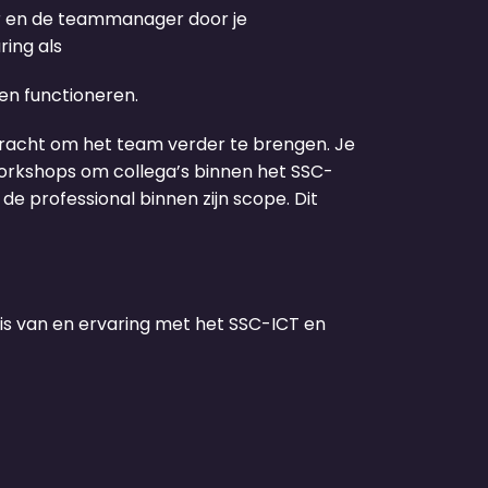
r en de teammanager door je
ring als
ten functioneren
.
racht om het team verder te brengen
. Je
orkshops
om collega
’
s
binnen het SSC-
de professional binnen zijn scope. Dit
is
van
en ervaring
met het
SSC-ICT en