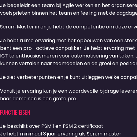
Je begeleidt een
team
bij Agile werken en het organiser
voelsprieten binnen
het team en feeling met de dagdag
Scrum Master
in
en
je hebt
de competentie om deze erv
Je hebt r
uime ervaring met het opbouwen van een sterk
bent een
pro
–
actieve aanpakker
. Je hebt e
rvaring met
ICT te enthousiasmeren voor automatisering van taken
.
kunnen vertalen naar teamdoelen en de groei en positio
Je ziet
verbeterpunten en
je
kun
t
uitleggen welke aanpa
V
anuit
je
ervaring
kun je
een waardevolle bijdrage lever
haar domeinen is een grote pre.
FUNCTIE-EISEN
Je beschikt over PSM 1 en PSM 2 certificaat
Je hebt minimaal 3 jaar ervaring als Scrum master