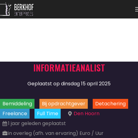
INFORMATIEANALIST
Geplaatst op dinsdag 15 april 2025
Bemiddeling
Bij opdrachtgever
Detachering
Freelance
Full Time
Den Hoorn
1 jaar geleden geplaatst
in overleg (afh. van ervaring) Euro / Uur