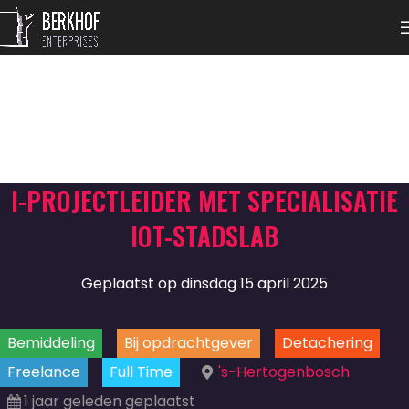
I-PROJECTLEIDER MET SPECIALISATIE
IOT-STADSLAB
Geplaatst op dinsdag 15 april 2025
Bemiddeling
Bij opdrachtgever
Detachering
Freelance
Full Time
's-Hertogenbosch
1 jaar geleden geplaatst