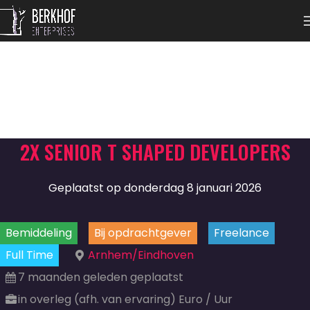
2X SENIOR T SHAPED DEVELOPERS
Geplaatst op donderdag 8 januari 2026
Bemiddeling
Bij opdrachtgever
Freelance
Full Time
Arnhem/Eindhoven
7 maanden geleden geplaatst
in overleg (afh. van ervaring) Euro / Uur