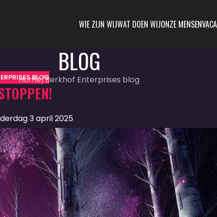
WIE ZIJN WIJ
WAT DOEN WIJ
ONZE MENSEN
VACA
BLOG
ERPRISES BLOG
Home
Berkhof Enterprises blog
 STOPPEN!
derdag 3 april 2025