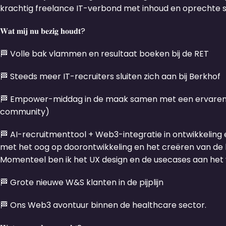
krachtig freelance IT-verbond met inhoud en oprechte
𝐖𝐚𝐭 𝐦𝐢𝐣 𝐧𝐮 𝐛𝐞𝐳𝐢𝐠 𝐡𝐨𝐮𝐝𝐭?
🏁 Volle bak vlammen en resultaat boeken bij de RET
🏁 Steeds meer IT-recruiters sluiten zich aan bij Berkhof
🏁 Empower-middag in de maak samen met een ervaren
community)
🏁 AI-recruitmenttool + Web3-integratie in ontwikkeling e
met het oog op doorontwikkeling en het creëren van de b
Momenteel ben ik het UX design en de usecases aan het v
🏁 Grote nieuwe W&S klanten in de pijplijn
🏁 Ons Web3 avontuur binnen de healthcare sector.