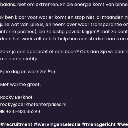
balans. Niet om extremen. En die energie komt van binnen
Ik ben klaar voor wat er komt en stop niet, al maanden ni
jullie wat van jullie is, en neem over waar transparantie o
interim posities), die ze lastig gevuld krijgen? Laat ze 
doen het werk zelf ook. Ik help hen aan sterke teams en 
Zoek je een opdracht of een baan? Ook dan zijn wij daar e
me een berichtje.
Fijne dag en werk ze! 👋🏽
Met warme groet,
Rocky Berkhof
rocky@berkhofenterprises.nl
☎️: +316-83635289
#recruitment
#wervingenselectie
#mensgericht
#we