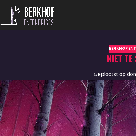
BERKHOF ENT
NIET TE
Geplaatst op don