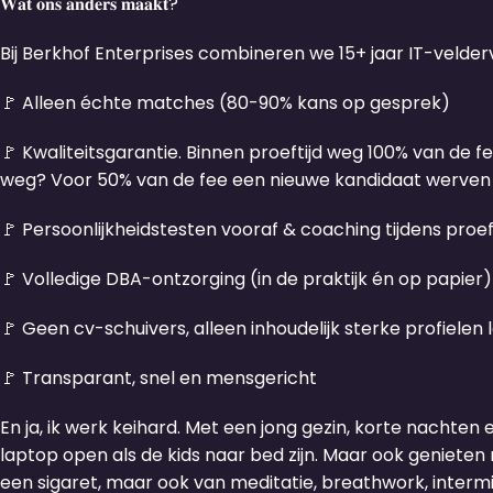
𝐖𝐚𝐭 𝐨𝐧𝐬 𝐚𝐧𝐝𝐞𝐫𝐬 𝐦𝐚𝐚𝐤𝐭?
Bij Berkhof Enterprises combineren we 15+ jaar IT-velde
🚩 Alleen échte matches (80-90% kans op gesprek)
🚩 Kwaliteitsgarantie. Binnen proeftijd weg 100% van de 
weg? Voor 50% van de fee een nieuwe kandidaat werven
🚩 Persoonlijkheidstesten vooraf & coaching tijdens proef
🚩 Volledige DBA-ontzorging (in de praktijk én op papier)
🚩 Geen cv-schuivers, alleen inhoudelijk sterke profielen
🚩 Transparant, snel en mensgericht
En ja, ik werk keihard. Met een jong gezin, korte nachte
laptop open als de kids naar bed zijn. Maar ook genieten m
een sigaret, maar ook van meditatie, breathwork, intermi