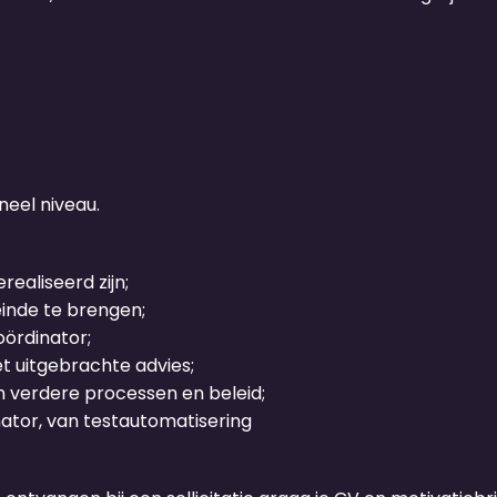
neel niveau.
ealiseerd zijn;
inde te brengen;
oördinator;
et uitgebrachte advies;
an verdere processen en beleid;
nator, van testautomatisering