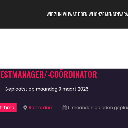
WIE ZIJN WIJ
WAT DOEN WIJ
ONZE MENSEN
VACA
TESTMANAGER/-COÖRDINATOR
Geplaatst op maandag 9 maart 2026
t Time
Rotterdam
5 maanden geleden gepla