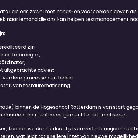
ator die ons zowel met hands-on voorbeelden geven als
 zoek naar iemand die ons kan helpen testmanagement na
n:
ealiseerd zijn;
inde te brengen;
oördinator;
et uitgebrachte advies;
an verdere processen en beleid;
nator, van testautomatisering
matie) binnen de Hogeschool Rotterdam is van start gegaa
 standaarden door test management te automatiseren
tices, kunnen we de doorlooptijd van verbeteringen en uit
teren, wat leidt tot snellere inzet van nieuwe mogelijkh