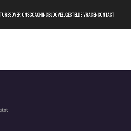
TURES
OVER ONS
COACHING
BLOG
VEELGESTELDE VRAGEN
CONTACT
atst