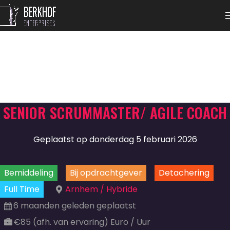
SENIOR SCRUMMASTER/ AGILE COACH
Geplaatst op donderdag 5 februari 2026
Bemiddeling
Bij opdrachtgever
Detachering
Full Time
Arnhem / Hybride
6 maanden geleden geplaatst
€85 (afh. van ervaring) Euro / Uur