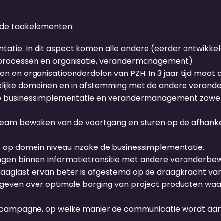
nde taakelementen:
atie. In dit aspect komen alle andere (eerder ontwikkel
, processen en organisatie, verandermanagement)
 en organisatieonderdelen van PZH. In 3 jaar tijd moet 
ijke domeinen en in afstemming met de andere veranderi
de businessimplementatie en verandermanagement zowel b
eam bewaken van de voortgang en sturen op de afhankelij
op domein niveau inzake de businessimplementatie.
en binnen Informatietransitie met andere veranderbew
draaglast ervan beter is afgestemd op de draagkracht va
geven over optimale borging van project producten waar
campagne, op welke manier de communicatie wordt aang