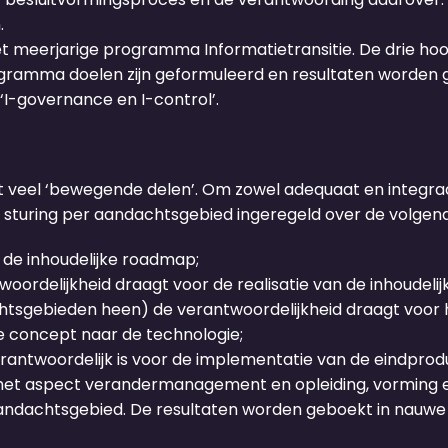
.
t meerjarige programma Informatietransitie. De drie ho
ramma doelen zijn geformuleerd en resultaten worden g
I-governance en I-control’.
 veel ‘bewegende delen’. Om zowel adequaat en integraa
e sturing per aandachtsgebied ingeregeld over de volgende
 de inhoudelijke roadmap;
oordelijkheid draagt voor de realisatie van de inhoudeli
htsgebieden heen) de verantwoordelijkheid draagt voor
ke concept naar de technologie;
rantwoordelijk is voor de implementatie van de eindpro
 het aspect verandermanagement en opleiding, vorming en
n aandachtsgebied. De resultaten worden geboekt in nau