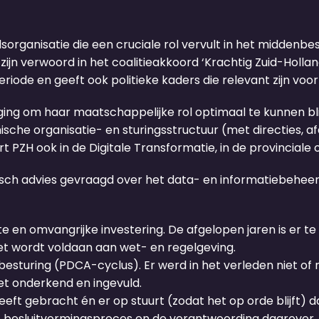
organisatie die een cruciale rol vervult in het middenbes
n verwoord in het coalitieakkoord ‘Krachtig Zuid-Holland
ode en geeft ook politieke kaders die relevant zijn voor 
ging om haar maatschappelijke rol optimaal te kunnen blij
hische organisatie- en sturingsstructuur (met directies, 
 PZH ook in de Digitale Transformatie, in de provincial
isch advies gevraagd over het data- en informatiebeheer
en omvangrijke investering. De afgelopen jaren is er te 
t wordt voldaan aan wet- en regelgeving.
sturing (PDCA-cyclus). Er werd in het verleden niet of n
iet onderkend en ingevuld.
t gebracht én er op stuurt (zodat het op orde blijft) d
 besluitvormingsproces en de verantwoording daarover. H