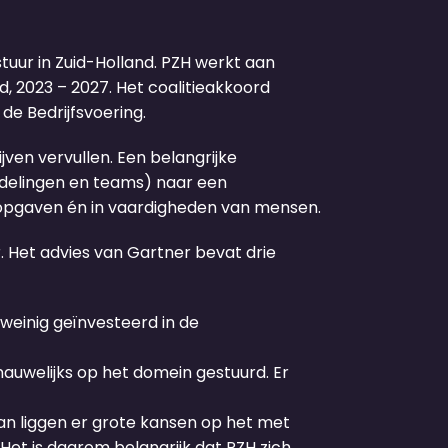
tuur in Zuid-Holland. PZH werkt aan
, 2023 – 2027. Het coalitieakkoord
de Bedrijfsvoering.
ven vervullen. Een belangrijke
afdelingen en teams) naar een
e opgaven én in vaardigheden van mensen.
. Het advies van Gartner bevat drie
weinig geïnvesteerd in de
auwelijks op het domein gestuurd. Er
an liggen er grote kansen op het met
et is daarom belangrijk dat PZH zich