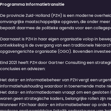
Programma Informatietransitie
De provincie Zuid-Holland (PZH) is een moderne overheids
omvangrijke maatschappelijke opgaven, die onder meer zij
bepaalt daarmee de politieke agenda voor een collegeperi
Daarnaast is PZH in haar eigen organisatie volop in bewe
ontwikkeling is de overgang van een traditionele hiërarc
opgavengerichte organisatie (OGO). Bovendien investeert
Eind 2021 heeft PZH door Gartner Consulting een strateg
conclusies en adviezen:
Het data- en informatiebeheer van PZH vergt een urgente 
informatiehuishouding waardoor in toenemende mate nie
Het data- en informatiedomein vraagt om een gesloten be
waren geen strategische kaders, belangrijke rollen zijn n
Wanneer PZH haar data- en informatiebeheer op orde heef
moderne analysemiddelen feitelijk ondersteunen van het