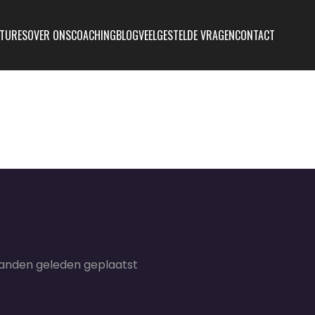
TURES
OVER ONS
COACHING
BLOG
VEELGESTELDE VRAGEN
CONTACT
anden geleden geplaatst