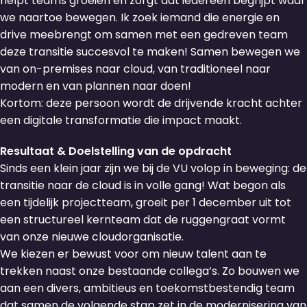
helpt teams groeien en zorgt dat iedereen begrijpt waar
we naartoe bewegen. Ik zoek iemand die energie en
drive meebrengt om samen met een gedreven team
deze transitie succesvol te maken! Samen bewegen we
van on-premises naar cloud, van traditioneel naar
modern en van plannen naar doen!
Kortom: deze persoon wordt de drijvende kracht achter
een digitale transformatie die impact maakt.
Resultaat & Doelstelling van de opdracht
Sinds een klein jaar zijn we bij de VU volop in beweging: de
transitie naar de cloud is in volle gang! Wat begon als
een tijdelijk projectteam, groeit per 1 december uit tot
een structureel kernteam dat de ruggengraat vormt
van onze nieuwe cloudorganisatie.
We kiezen er bewust voor om nieuw talent aan te
trekken naast onze bestaande collega’s. Zo bouwen we
aan een divers, ambitieus en toekomstbestendig team
dat samen de volgende stap zet in de modernisering van