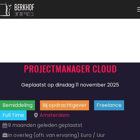
PROJECTMANAGER CLOUD
Geplaatst op dinsdag 11 november 2025
Bemiddeling
Bij opdrachtgever
Freelance
Full Time
Amsterdam
9 maanden geleden geplaatst
in overleg (afh. van ervaring) Euro / Uur