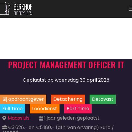
PROJECT MANAGEMENT OFFICER IT
Geplaatst op woensdag 30 april 2025
Bij opdrachtgever
Detachering
Detavast
Full Time
Loondienst
Part Time
Maassluis
1 jaar geleden geplaatst
€3.626,- en €5.180,- (afh. van ervaring) Euro /