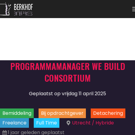
PROGRAMMAMANAGER WE BUILD
CONSORTIUM
Geplaatst op vrijdag 11 april 2025
Bemiddeling
Bij opdrachtgever
Detachering
Freelance
Full Time
Utrecht / Hybride
1 jaar geleden geplaatst