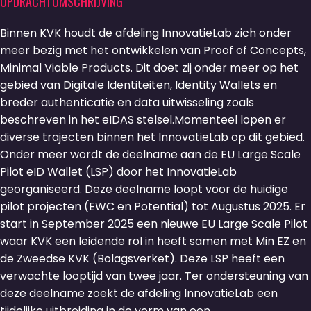
OPDRACHTOMSCHRIJVING
Binnen KVK houdt de afdeling InnovatieLab zich onder
meer bezig met het ontwikkelen van Proof of Concepts,
Minimal Viable Products. Dit doet zij onder meer op het
gebied van Digitale Identiteiten, Identity Wallets en
breder authenticatie en data uitwisseling zoals
beschreven in het eIDAS stelsel.Momenteel lopen er
diverse trajecten binnen het InnovatieLab op dit gebied.
Onder meer wordt de deelname aan de EU Large Scale
Pilot eID Wallet (LSP) door het InnovatieLab
georganiseerd. Deze deelname loopt voor de huidige
pilot projecten (EWC en Potential) tot Augustus 2025. Er
start in September 2025 een nieuwe EU Large Scale Pilot
waar KVK een leidende rol in heeft samen met Min EZ en
de Zweedse KVK (Bolagsverket). Deze LSP heeft een
verwachte looptijd van twee jaar. Ter ondersteuning van
deze deelname zoekt de afdeling InnovatieLab een
tijdelijke uitbreiding in de vorm van een