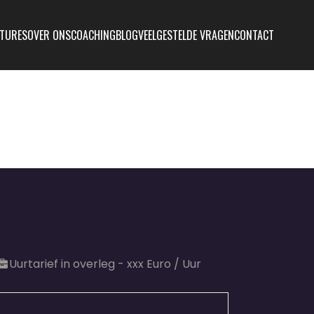
TURES
OVER ONS
COACHING
BLOG
VEELGESTELDE VRAGEN
CONTACT
Uurtarief in overleg - xxx Euro / Uur