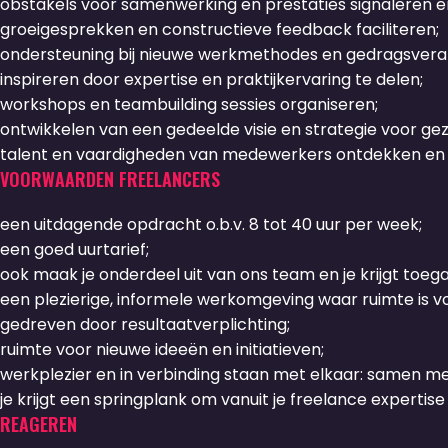
obstakels voor samenwerking en prestaties signaleren 
groeigesprekken en constructieve feedback faciliteren;
ondersteuning bij nieuwe werkmethodes en gedragsvera
inspireren door expertise en praktijkervaring te delen;
workshops en teambuilding sessies organiseren;
ontwikkelen van een gedeelde visie en strategie voor ge
talent en vaardigheden van medewerkers ontdekken en
VOORWAARDEN FREELANCERS
een uitdagende opdracht o.b.v. 8 tot 40 uur per week;
een goed uurtarief;
ook maak je onderdeel uit van ons team en je krijgt toeg
een plezierige, informele werkomgeving waar ruimte is vo
gedreven door resultaatverplichting;
ruimte voor nieuwe ideeën en initiatieven;
werkplezier en in verbinding staan met elkaar: samen me
je krijgt een springplank om vanuit je freelance experti
REAGEREN