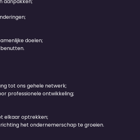
en aanpakken;
nderingen;
zamenlijke doelen;
 benutten.
ang tot ons gehele netwerk;
or professionele ontwikkeling;
t elkaar optrekken;
se richting het ondernemerschap te groeien.