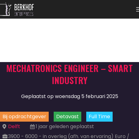
MECHATRONICS ENGINEER – SMART
INDUSTRY
Geplaatst op woensdag 5 februari 2025
Bij opdrachtgever
Detavast
Full Time
Delft
1 jaar geleden geplaatst
3900 - 6000 - in overleg (afh. van ervaring) Euro /