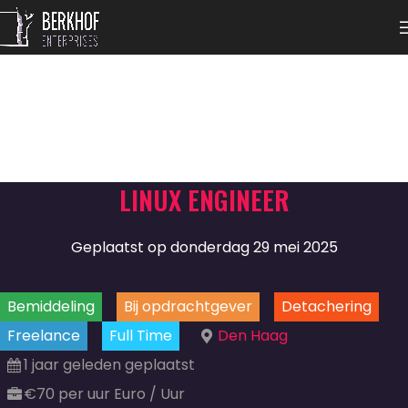
LINUX ENGINEER
Geplaatst op donderdag 29 mei 2025
Bemiddeling
Bij opdrachtgever
Detachering
Freelance
Full Time
Den Haag
1 jaar geleden geplaatst
€70 per uur Euro / Uur