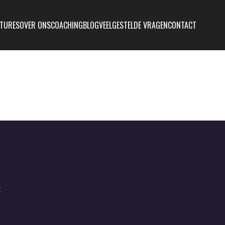
TURES
OVER ONS
COACHING
BLOG
VEELGESTELDE VRAGEN
CONTACT
t