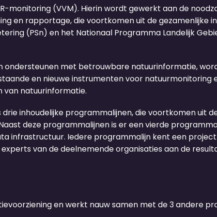
monitoring (VVM). Hierin wordt gewerkt aan de noodzake
iening en rapportage, die voortkomen uit de gezamenlijk
tering (PSn) en het Nationaal Programma Landelijk Gebie
nen ondersteunen met betrouwbare natuurinformatie, wo
bestaande en nieuwe instrumenten voor natuurmonitoring
n van natuurinformatie.
s drie inhoudelijke programmalijnen, die voortkomen uit 
aast deze programmalijnen is er een vierde programmali
a infrastructuur. Iedere programmalijn kent een projec
 experts van de deelnemende organisaties aan de resul
atievoorziening en werkt nauw samen met de 3 andere p