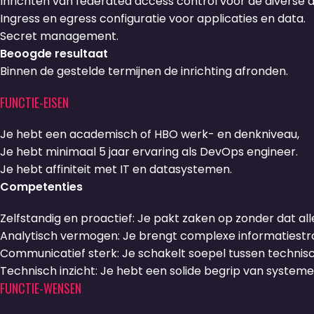
Inrichten van federated access control voor de diverse a
Ingress en egress configuratie voor applicaties en data.
Secret management.
Beoogde resultaat
Binnen de gestelde termijnen de inrichting afronden.
FUNCTIE-EISEN
Je hebt een academisch of HBO werk- en denkniveau,
Je hebt minimaal 5 jaar ervaring als DevOps engineer.
Je hebt affiniteit met IT en datasystemen.
Competenties
Zelfstandig en proactief: Je pakt zaken op zonder dat al
Analytisch vermogen: Je brengt complexe informatiestrom
Communicatief sterk: Je schakelt soepel tussen technisch
Technisch inzicht: Je hebt een solide begrip van system
FUNCTIE-WENSEN