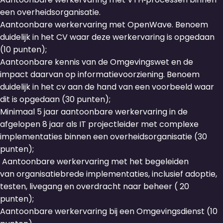
een overheidsorganisatie.
Aantoonbare werkervaring met
OpenWave. Benoem
duidelijk in het CV waar deze werkervaring is opgedaan
(10 punten);
A
antoonbare kennis van de
Omgevingswet
en de
impact daarvan op informatievoorziening
. B
enoem
duidelijk in het cv aan de hand van een voorbeeld waar
dit is opgedaan
(30 punten);
M
inimaal 5 jaar aantoonbare werkervaring in de
afgelopen 8 jaar als IT projectleider met complexe
implementaties binnen een overheidsorganisatie
(
30
punten);
A
antoonbare werkervaring met het begeleiden
van
organisatiebrede implementaties
, inclusief adoptie,
testen, livegang en overdracht naar beheer
( 20
punten);
A
antoonbare
werk
ervaring b
ij
een
Omgevingsdienst
(10