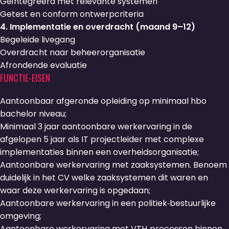
Geïntegreerd met relevante systemen
Getest en conform ontwerpcriteria
4. Implementatie en overdracht (maand 9–12)
Begeleide livegang
Overdracht naar beheerorganisatie
Afrondende evaluatie
FUNCTIE-EISEN
Aantoonbaar
afgeronde opleiding op minimaal hbo
bachelor niveau;
M
inimaal 3 jaar aantoonbare werkervaring in de
afgelopen 5 jaar als IT projectleider met complexe
implementaties binnen een overheidsorganisatie;
Aantoonbare werkervaring met
zaaksystemen
. Benoem
duidelijk in het CV welke zaaksystemen dit waren en
waar deze werkervaring is opgedaan;
A
antoonbare werkervaring in een
politiek‑bestuurlijke
omgeving;
A
antoonbare
werk
ervaring met
VTH‑processen
binnen