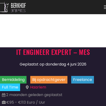
IT ENGINEER EXPERT – MES
Geplaatst op donderdag 4 juni 2026
Bemiddeling
Bij opdrachtgever
Freelance
Full Time
Haarlem
2 maanden geleden geplaatst
€95 - €113 Euro / Uur