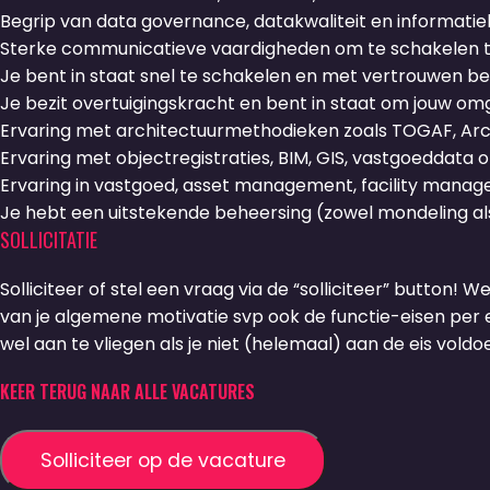
Begrip van data governance, datakwaliteit en informati
Sterke communicatieve vaardigheden om te schakelen tu
Je bent in staat snel te schakelen en met vertrouwen b
Je bezit overtuigingskracht en bent in staat om jouw om
Ervaring met architectuurmethodieken zoals TOGAF, Arch
Ervaring met objectregistraties, BIM, GIS, vastgoeddata of
Ervaring in vastgoed, asset management, facility manag
Je hebt een uitstekende beheersing (zowel mondeling als 
SOLLICITATIE
Solliciteer of stel een vraag via de “solliciteer” button! W
van je algemene motivatie svp ook de functie-eisen per ei
wel aan te vliegen als je niet (helemaal) aan de eis voldoe
KEER TERUG NAAR ALLE VACATURES