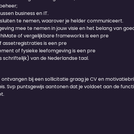
ebeheer;
ssen business en IT.
esluiten te nemen, waarover je helder communiceert.
geving mee te nemen in jouw visie en het belang van goed
iMate of vergelijkbare frameworks is een pre
 assetregistraties is een pre
ement of fysieke leefomgeving is een pre
schriftelijk) van de Nederlandse taal.
e ontvangen bij een sollicitatie graag je CV en motivatiebrie
s. Svp puntsgewijs aantonen dat je voldoet aan de functie
t.