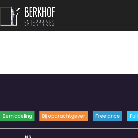
Bemiddeling
Bij opdrachtgever
Freelance
Ful
NS