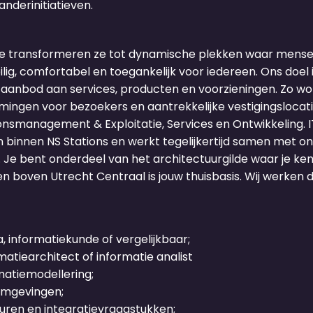
nderinitiatieven.
 We transformeren ze tot dynamische plekken waar mense
g, comfortabel en toegankelijk voor iedereen. Ons doel i
anbod aan services, producten en voorzieningen. Zo wor
ngen voor bezoekers en aantrekkelijke vestigingslocaties
onsmanagement & Exploitatie, Services en Ontwikkeling. IT
in binnen NS Stations en werkt tegelijkertijd samen met o
Je bent onderdeel van het architectuurgilde waar je ken
boven Utrecht Centraal is jouw thuisbasis. Wij werken de
 informatiekunde of vergelijkbaar;
matiearchitect of informatie analist
atiemodellering;
 omgevingen;
uren en integratievraagstukken;