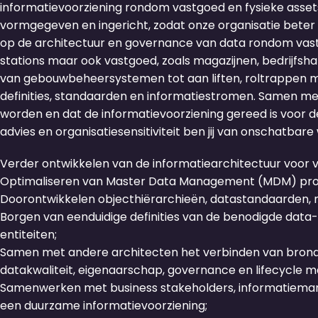
informatievoorziening rondom vastgoed en fysieke assets
vormgegeven en ingericht, zodat onze organisatie beter k
op de architectuur en governance van data rondom vastg
stations maar ook vastgoed, zoals magazijnen, bedrijfsha
van gebouwbeheersystemen tot aan liften, roltrappen ma
definities, standaarden en informatiestromen. Samen m
worden en dat de informatievoorziening gereed is voor de
advies en organisatiesensitiviteit ben jij van onschatbare 
Verder ontwikkelen van de informatiearchitectuur voor 
Optimaliseren van Master Data Management (MDM) pro
Doorontwikkelen objecthiërarchieën, datastandaarden, 
Borgen van eenduidige definities van de benodigde data-
entiteiten;
Samen met andere architecten het verbinden van brona
datakwaliteit, eigenaarschap, governance en lifecycle 
Samenwerken met business stakeholders, informatiemanag
een duurzame informatievoorziening;