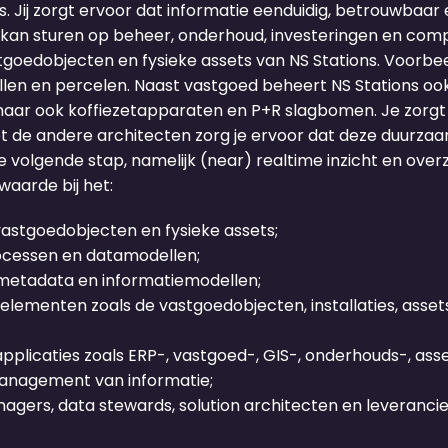
. Jij zorgt ervoor dat informatie eenduidig, betrouwbaa
an sturen op beheer, onderhoud, investeringen en complia
oedobjecten en fysieke assets van NS Stations. Voorbee
llen en percelen. Naast vastgoed beheert NS Stations ook 
ar ook koffiezetapparaten en P+R slagbomen. Je zorgt v
et de andere architecten zorg je ervoor dat deze duurz
 volgende stap, namelijk (near) realtime inzicht en overz
waarde bij het:
vastgoedobjecten en fysieke assets;
cessen en datamodellen;
metadata en informatiemodellen;
elementen zoals de vastgoedobjecten, installaties, asse
pplicaties zoals ERP-, vastgoed-, GIS-, onderhouds-, 
management van informatie;
ers, data stewards, solution architecten en leverancier