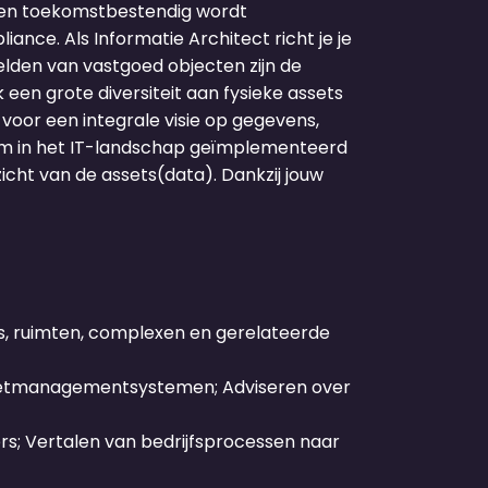
r en toekomstbestendig wordt
nce. Als Informatie Architect richt je je
lden van vastgoed objecten zijn de
een grote diversiteit aan fysieke assets
oor een integrale visie op gegevens,
aam in het IT-landschap geïmplementeerd
icht van de assets(data). Dankzij jouw
ts, ruimten, complexen en gerelateerde
assetmanagementsystemen; Adviseren over
s; Vertalen van bedrijfsprocessen naar