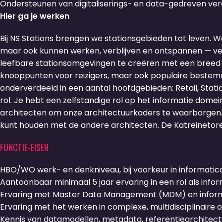
Ondersteunen van digitaliserings- en data-gedreven vera
Hier ga je werken
Bij NS Stations brengen we stationsgebieden tot leven.
maar ook kunnen werken, verblijven en ontspannen — veili
leefbare stationsomgevingen te creëren met een breed a
knooppunten voor reizigers, maar ook populaire bestemmi
onderverdeeld in een aantal hoofdgebieden: Retail, Stati
rol. Je hebt een zelfstandige rol op het informatie dome
architecten om onze architectuurkaders te waarborgen. 
kunt houden met de andere architecten. De Katreinetoren 
FUNCTIE-EISEN
HBO/WO werk- en denkniveau, bij voorkeur in informatica,
Aantoonbaar minimaal 5 jaar ervaring in een rol als infor
Ervaring met Master Data Management (MDM) en inform
Ervaring met het werken in complexe, multidisciplinaire
Kennis van datamodellen, metadata, referentiearchitect