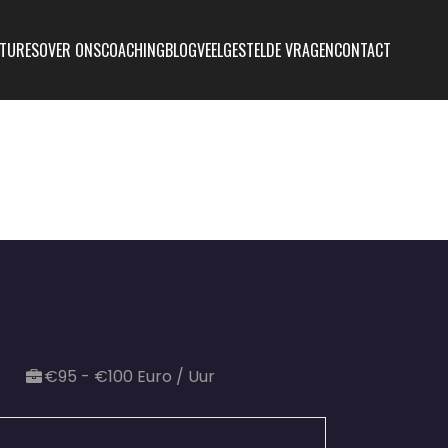
TURES
OVER ONS
COACHING
BLOG
VEELGESTELDE VRAGEN
CONTACT
€95 - €100 Euro / Uur