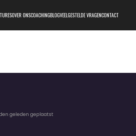
TURES
OVER ONS
COACHING
BLOG
VEELGESTELDE VRAGEN
CONTACT
en geleden geplaatst