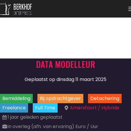
DATA MODELLEUR
Geplaatst op dinsdag 11 maart 2025
Bemiddeling
Bij opdrachtgever
Detachering
Freelance
Full Time
Amersfoort / Hybride
1 jaar geleden geplaatst
in overleg (afh. van ervaring) Euro / Uur