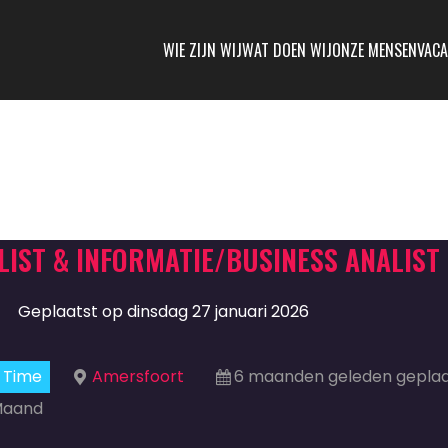
WIE ZIJN WIJ
WAT DOEN WIJ
ONZE MENSEN
VACA
LIST & INFORMATIE/BUSINESS ANALIST
Geplaatst op dinsdag 27 januari 2026
l Time
Amersfoort
6 maanden geleden geplaa
 Maand