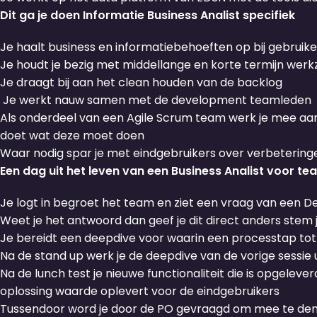
Dit ga je doen Informatie Business Analist specifiek
Je haalt business en informatiebehoeften op bij gebruike
Je houdt je bezig met middellange en korte termijn we
Je draagt bij aan het clean houden van de backlog
Je werkt nauw samen met de development teamleden
Als onderdeel van een Agile Scrum team werk je mee aan h
doet wat deze moet doen
Waar nodig spar je met eindgebruikers over verbeteringe
Een dag uit het leven van een Business Analist voor t
Je logt in begroet het team en ziet een vraag van een De
Weet je het antwoord dan geef je dit direct anders stem 
Je bereidt een deepdive voor waarin een processtap tot i
Na de stand up werk je de deepdive van de vorige sessie
Na de lunch test je nieuwe functionaliteit die is opgele
oplossing waarde oplevert voor de eindgebruikers
Tussendoor word je door de PO gevraagd om mee te den