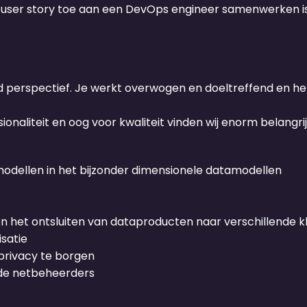
 user story toe aan een DevOps engineer samenwerken is 
d perspectief. Je werkt overwogen en doeltreffend en h
naliteit en oog voor kwaliteit vinden wij enorm belangrij
emodellen in het bijzonder dimensionele datamodellen
n het ontsluiten van dataproducten naar verschillende 
satie
privacy te borgen
n de netbeheerders