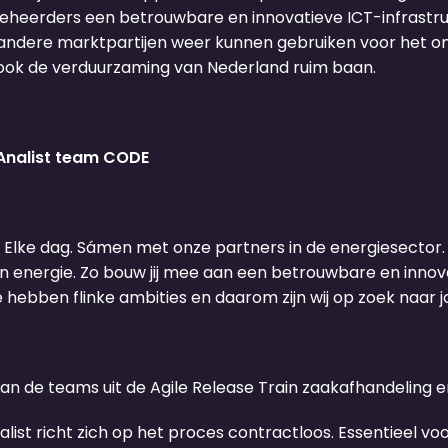
tbeheerders een betrouwbare en innovatieve ICT-infrastru
andere marktpartijen weer kunnen gebruiken voor het on
ook de verduurzaming van Nederland ruim baan.
 Analist team CODE
. Elke dag. Sámen met onze partners in de energiesector. 
n energie. Zo bouw jij mee aan een betrouwbare en innovat
ebben flinke ambities en daarom zijn wij op zoek naar j
n de teams uit de Agile Release Train zaakafhandeling e
list richt zich op het proces contractloos. Essentieel v