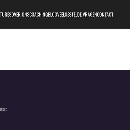
TURES
OVER ONS
COACHING
BLOG
VEELGESTELDE VRAGEN
CONTACT
tst