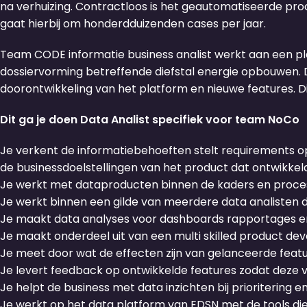
na verhuizing. Contractloos is het geautomatiseerde pro
gaat hierbij om honderdduizenden cases per jaar.
Team CODE informatie business analist werkt aan een pla
dossiervorming betreffende diefstal energie opbouwen. 
doorontwikkeling van het platform en nieuwe features. Dit
Dit ga je doen Data Analist specifiek voor team NoCo
Je verkent de informatiebehoeften stelt requirements op 
de businessdoelstellingen van het product dat ontwikkel
Je werkt met dataproducten binnen de kaders en proces
Je werkt binnen een gilde van meerdere data analisten 
Je maakt data analyses voor dashboards rapportages e
Je maakt onderdeel uit van een multi skilled product d
Je meet door wat de effecten zijn van gelanceerde feat
Je levert feedback op ontwikkelde features zodat deze
Je helpt de business met data inzichten bij prioritering 
Je werkt op het data platform van EDSN met de tools di