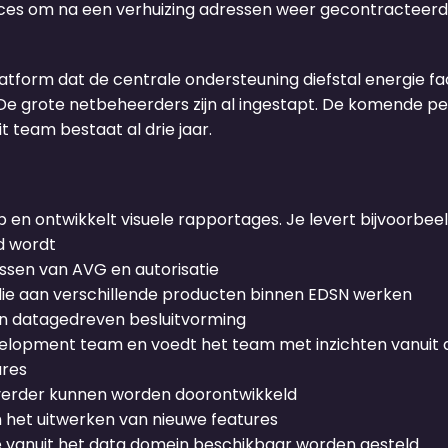
ces om na een verhuizing adressen weer gecontracteerd te
tform dat de centrale ondersteuning diefstal energie fac
De grote netbeheerders zijn al ingestapt. De komende p
 team bestaat al drie jaar.
en ontwikkelt visuele rapportages. Je levert bijvoorbeel
d wordt
sen van AVG en autorisatie
die aan verschillende producten binnen EDSN werken
n datagedreven besluitvorming
evelopment team en voedt het team met inzichten vanuit 
ures
 verder kunnen worden doorontwikkeld
en het uitwerken van nieuwe features
e vanuit het data domein beschikbaar worden gesteld