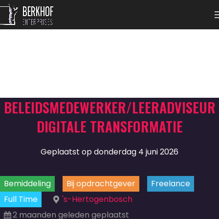
BELEIDSMEDEWERKER/LEERADVISEUR
DIGITALE TRANSFORMATIE
Geplaatst op donderdag 4 juni 2026
Bemiddeling
Bij opdrachtgever
Freelance
Full Time
's-Hertogenbosch
2 maanden geleden geplaatst