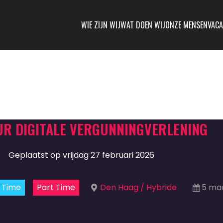
WIE ZIJN WIJ
WAT DOEN WIJ
ONZE MENSEN
VACA
UR DIGITALE VERGUNNINGVERLENING
Geplaatst op vrijdag 27 februari 2026
l Time
Part Time
Den Haag / Hybride
5 ma