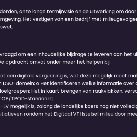
derden, onze lange termijnvisie en de uitwerking om daar
fomgeving. Het vestigen van een bedrijf met milieugevolge
gswet.
agd om een inhoudelijke bijdrage te leveren aan het ui
 De opdracht omvat onder meer het helpen bij:
t een digitale vergunning is, wat deze mogelijk moet ma
DSO-domein; o Het identificeren welke informatie over d
oelgroepen; Het in kaart brengen van raakvlakken, versc
STOP/TPOD-standaard;
 mogelijk is, zolang de landelijke koers nog niet volledig
initiatieven rondom het Digitaal VTHstelsel milieu door m