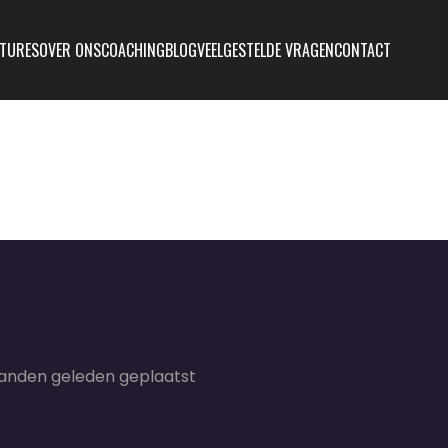
TURES
OVER ONS
COACHING
BLOG
VEELGESTELDE VRAGEN
CONTACT
anden geleden geplaatst