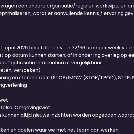
ragen een andere organisatie/regie en werkwijze, en om 
e optmaliseren, wordt er aanvullende kennis / ervaring 
20
april 2026 beschikbaar voor 32/36 uren per week voor d
oet op datum kunnen starten, of in onderling overleg op 
ca, Technische Informatica of vergelijkbaar.
keten, verzoeken)
ergunning en standaarden (STOP/IMOW (STOP/TPOD), STTR,
ingverlening
swet
stelsel Omgevingswet
kunnen altijd nieuwe inzichten worden opgedaan waardo
e taken en doelen waar we met het team aan werken.