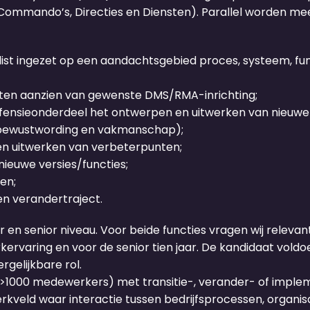
mmando’s, Directies en Diensten). Parallel worden mee
list ingezet op een aandachtsgebied proces, systeem, func
 ten aanzien van gewenste DMS/RMA-inrichting;
efensieonderdeel het ontwerpen en uitwerken van nieuwe
, bewustwording en vakmanschap);
 en uitwerken van verbeterpunten;
nieuwe versies/functies;
en;
en verandertraject.
r en senior niveau. Voor beide functies vragen wij releva
rkervaring en voor de senior tien jaar. De kandidaat vold
rgelijkbare rol.
 (>1000 medewerkers) met transitie-, verander- of imple
eld waar interactie tussen bedrijfsprocessen, organisatie