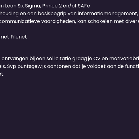
n Lean Six Sigma, Prince 2 en/of SAFe
uishouding en een basisbegrip van informatiemanagemen
ke communicatieve vaardigheden, kan schakelen met diver
met Filenet
e ontvangen bij een sollicitatie graag je CV en motivatiebrie
s. Svp puntsgewijs aantonen dat je voldoet aan de functie
t.