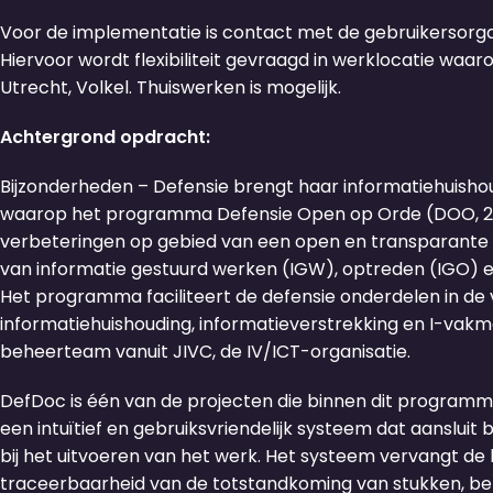
Voor de implementatie is contact met de gebruikersorga
Hiervoor wordt flexibiliteit gevraagd in werklocatie wa
Utrecht, Volkel. Thuiswerken is mogelijk.
Achtergrond opdracht:
Bijzonderheden – Defensie brengt haar informatiehuisho
waarop het programma Defensie Open op Orde (DOO, 202
verbeteringen op gebied van een open en transparante o
van informatie gestuurd werken (IGW), optreden (IGO) e
Het programma faciliteert de defensie onderdelen in de
informatiehuishouding, informatieverstrekking en I-v
beheerteam vanuit JIVC, de IV/ICT-organisatie.
DefDoc is één van de projecten die binnen dit prog
een intuïtief en gebruiksvriendelijk systeem dat aanslu
bij het uitvoeren van het werk. Het systeem vervangt de 
traceerbaarheid van de totstandkoming van stukken, bele