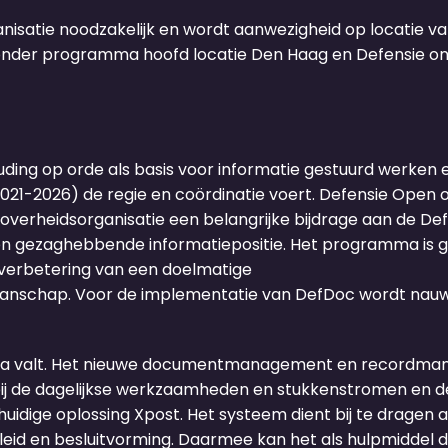
nisatie noodzakelijk en wordt aanwezigheid op locatie 
aronder programma hoofd locatie Den Haag en Defensie on
uding op orde als basis voor informatie gestuurd werken
1-2026) de regie en coördinatie voert. Defensie Open 
verheidsorganisatie een belangrijke bijdrage aan de De
n gezaghebbende informatiepositie. Het programma is ge
 verbetering van een doelmatige
akmanschap. Voor de implementatie van DefDoc wordt na
ramma valt. Het nieuwe documentmanagement en record
it bij de dagelijkse werkzaamheden en stukkenstromen en 
huidige oplossing Xpost. Het systeem dient bij te dragen
id en besluitvorming. Daarmee kan het als hulpmiddel di