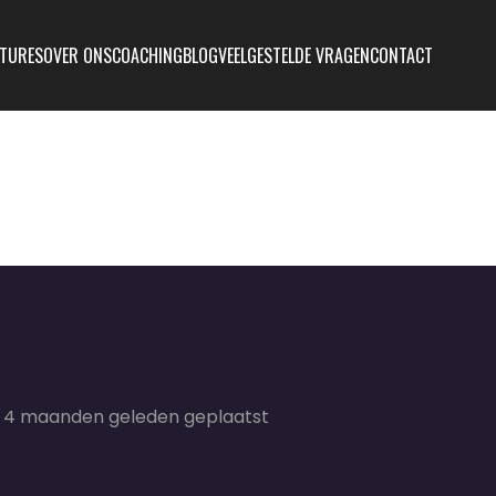
TURES
OVER ONS
COACHING
BLOG
VEELGESTELDE VRAGEN
CONTACT
4 maanden geleden geplaatst